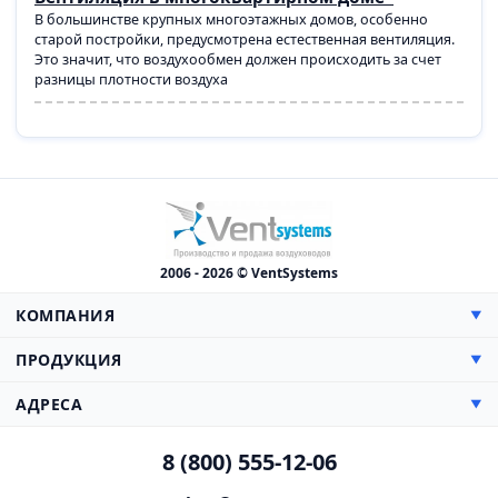
В большинстве крупных многоэтажных домов, особенно
старой постройки, предусмотрена естественная вентиляция.
Это значит, что воздухообмен должен происходить за счет
разницы плотности воздуха
2006 - 2026 © VentSystems
КОМПАНИЯ
▼
О компании
ПРОДУКЦИЯ
▼
Сертификаты
Прямоугольные
АДРЕСА
▼
Цены
Круглые
Доставка
Производство, Склад и Офис:
Противопожарная
8 (800) 555-12-06
Монтаж
142000, МО, г. Домодедово,
Гибкие воздуховоды
Каширское шоссе, 38 км, дом 3
Проектирование