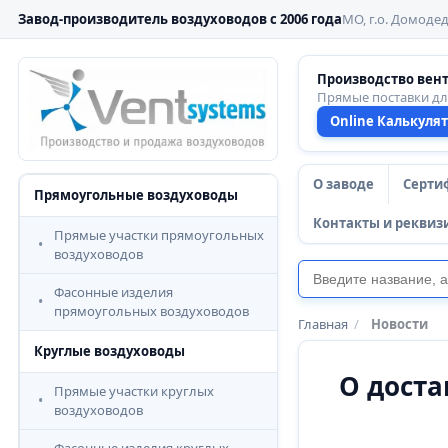
Завод-производитель воздуховодов с 2006 года
МО, г.о. Домодед
Производство вен
Прямые поставки д
Online Калькуля
О заводе
Серти
Прямоугольные воздуховоды
Контакты и реквиз
Прямые участки прямоугольных
воздуховодов
Фасонные изделия
прямоугольных воздуховодов
Главная
/
Новости
Круглые воздуховоды
О доста
Прямые участки круглых
воздуховодов