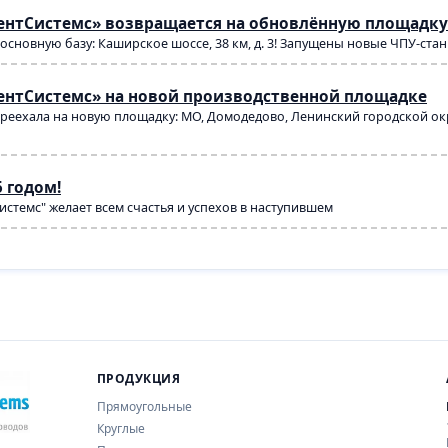
ентСистемс» возвращается на обновлённую площадку
основную базу: Каширское шоссе, 38 км, д. 3! Запущены новые ЧПУ-ста
ентСистемс» на новой производственной площадке
реехала на новую площадку: МО, Домодедово, Ленинский городской окр
 годом!
стемс" желает всем счастья и успехов в наступившем
ПРОДУКЦИЯ
Прямоугольные
Круглые