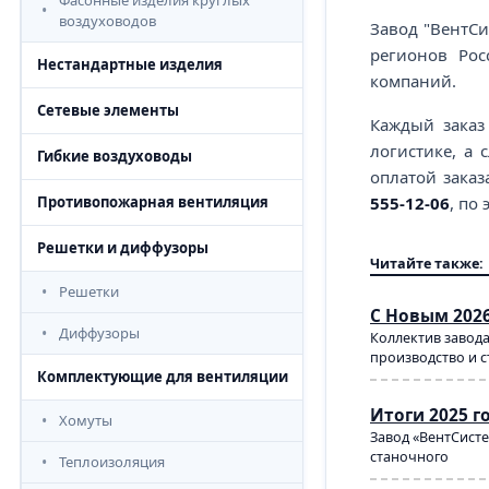
Фасонные изделия круглых
воздуховодов
Завод "ВентСи
регионов Рос
Нестандартные изделия
компаний.
Сетевые элементы
Каждый заказ
логистике, а
Гибкие воздуховоды
оплатой заказ
555-12-06
, по
Противопожарная вентиляция
Решетки и диффузоры
Читайте также:
Решетки
С Новым 202
Диффузоры
Коллектив завод
производство и с
Комплектующие для вентиляции
Итоги 2025 
Хомуты
Завод «ВентСист
станочного
Теплоизоляция