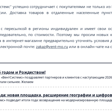
стемс" успешно сотрудничает с покупателями не только из
сии. Доставка товаров в отдаленные населенные пун
 с пересылкой в регионы индивидуален и имеет свои ос
 следовательно, по стоимости. Поэтому мы просим новых
а в интернет-магазине предварительно уточнять условия
 электронной почте:
zakaz@vent-mo.ru
или в онлайн-чате на с
6 годом и Рождеством!
а «ВентСистемс» поздравляет партнеров и клиентов с наступающим 202
тали сильнее. Желаем
года: новая площадка, расширение географии и цифро
емс» подводит итоги года: возвращение на модернизированную площадк