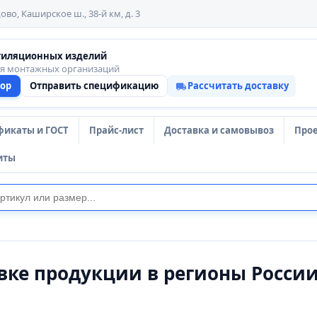
ово, Каширское ш., 38-й км, д. 3
тиляционных изделий
ля монтажных организаций
тор
Отправить спецификацию
Рассчитать доставку
фикаты и ГОСТ
Прайс-лист
Доставка и самовывоз
Про
иты
вке продукции в регионы Росси