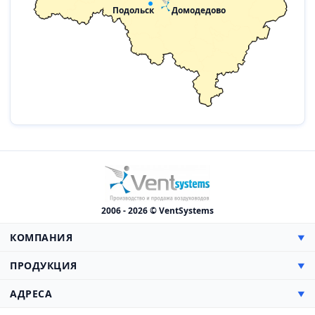
Домодедово
Подольск
2006 - 2026 © VentSystems
КОМПАНИЯ
▼
О компании
ПРОДУКЦИЯ
▼
Сертификаты
Прямоугольные
АДРЕСА
▼
Цены
Круглые
Доставка